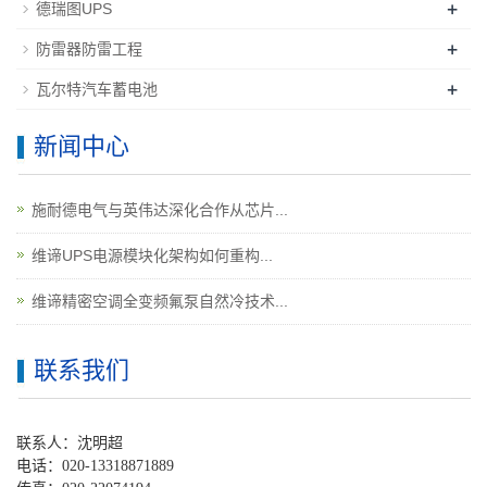
+
德瑞图UPS
+
防雷器防雷工程
+
瓦尔特汽车蓄电池
新闻中心
施耐德电气与英伟达深化合作从芯片...
维谛UPS电源模块化架构如何重构...
维谛精密空调全变频氟泵自然冷技术...
联系我们
联系人：沈明超
电话：020-13318871889