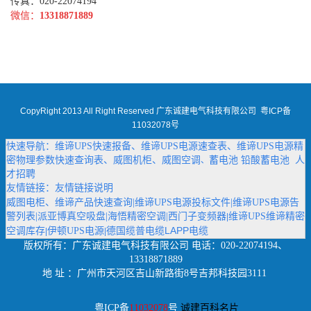
传真：020-22074194
微信：
13318871889
CopyRight 2013 All Right Reserved 广东诚建电气科技有限公司
粤ICP备
11032078号
快速导航：
维谛UPS快速报备
、
维谛UPS电源速查表
、
维谛UPS电源精
密物理参数快速查询表
、
威图机柜
、
威图空调
蓄电池
铅酸蓄电池
人
、
才招聘
友情链接：
友情链接说明
威图电柜
、
维谛产品快速查询
|
维谛UPS电源投标文件
|
维谛UPS电源告
警列表
|
派亚博真空吸盘
|
海悟精密空调
|
西门子变频器
维谛UPS维谛精密
|
德国缆普电缆LAPP电缆
空调库存
伊顿UPS电源
|
|
版权所有：
广东诚建电气科技有限公司
电话：020-22074194、
13318871889
地 址 ：广州市天河区吉山新路街8号吉邦科技园3111
粤ICP备
11032078
号
诚建百科名片