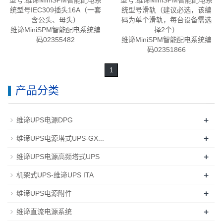
型号:维谛MiniSPM智能配电系
型号:维谛MiniSPM智能配电系
统型号IEC309插头16A（一套
统型号滑轨（建议必选，该编
含公头、母头）
码为单个滑轨，每台设备需选
维谛MiniSPM智能配电系统编
择2个）
码02355482
维谛MiniSPM智能配电系统编
码02351866
1
产品分类
+
维谛UPS电源DPG
+
维谛UPS电源塔式UPS-GX...
+
维谛UPS电源高频塔式UPS
+
机架式UPS-维谛UPS ITA
+
维谛UPS电源附件
+
维谛直流电源系统