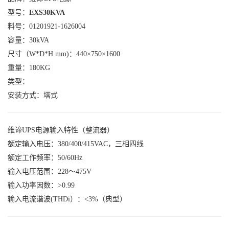
型号：
EXS30KVA
料号：01201921-
162600
4
容量：30kVA
尺寸
（W*D*H mm)
：440×750×1600
重量：
180KG
类型：
安装方式：塔式
维谛UPS电源
输入特性（整流器）
额定输入电压：
380/400/415VAC，三相四线
额定工作频率：
50/60Hz
输入电压范围：
228～475V
输入功率因数：
>0.99
输入电流谐波(THDi）：
<3%（典型）