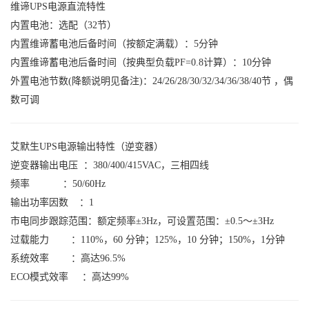
维谛UPS电源
直流特性
内置电池：
选配（32节）
内置
维谛蓄电池
后备时间（按额定满载）：
5分钟
内置
维谛蓄电池
后备时间（按典型负载PF=0.8计算）：
10分钟
外置电池节数(降额说明见备注)：
24/26/28/30/
32/34/36/38/40
节 ，偶
数可调
艾默生UPS电源
输出特性（逆变器）
逆变器输出电压 ：
380/400/415VAC，三相四线
频率 ：
50/60Hz
输出功率因数 ：
1
市电同步跟踪范围：
额定频率±3Hz，可设置范围：±0.5～±3Hz
过载能力 ：
110%，60 分钟；125%，10 分钟；150%，1分钟
系统效率 ：
高达96.5%
ECO模式效率 ：
高达99%