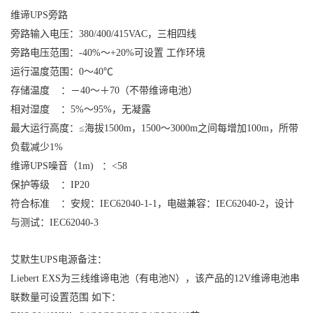
维谛UPS
旁路
旁路输入电压：
380/400/415VAC，三相四线
旁路电压范围：
-40%～+20%可设置 工作环境
运行温度范围：
0～40℃
存储温度 ：
－40～＋70（不带
维谛电池
）
相对湿度 ：
5%～95%，无凝露
最大运行高度：
≤海拔1500m，1500～3000m之间每增加100m，所带
负载减少1%
维谛UPS
噪音（1m) ：
<58
保护等级 ：
IP20
符合标准 ：
安规：IEC62040-1-1，电磁兼容：IEC62040-2，设计
与测试：IEC62040-3
艾默生UPS电源
备注：
Liebert
EXS为三线
维谛电池
（有电池N），该产品的12V
维谛电池
串
联数量可设置范围 如下：