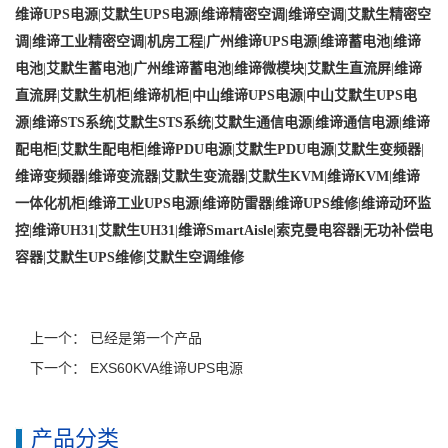
维谛UPS电源
|
艾默生UPS电源
|
维谛精密空调
|
维谛空调
|
艾默生精密空
调
|
维谛工业精密空调
|
机房工程
|
广州维谛UPS电源
|
维谛蓄电池
|
维谛
电池
|
艾默生蓄电池
|
广州维谛蓄电池
|
维谛微模块
|
艾默生直流屏
|
维谛
直流屏
|
艾默生机柜
|
维谛机柜
|
中山维谛UPS电源
|
中山艾默生UPS电
源
|
维谛STS系统
|
艾默生STS系统
|
艾默生通信电源
|
维谛通信电源
|
维谛
配电柜
|
艾默生配电柜
|
维谛PDU电源
|
艾默生PDU电源
|
艾默生变频器
|
维谛变频器
|
维谛变流器
|
艾默生变流器
|
艾默生KVM
|
维谛KVM
|
维谛
一体化机柜
|
维谛工业UPS电源
|
维谛防雷器
|
维谛UPS维修
|
维谛动环监
控
|
维谛UH31
|
艾默生UH31
|
维谛SmartAisle
|
索克曼电容器
|
无功补偿电
容器
|
艾默生UPS维修
|
艾默生空调维修
上一个： 已经是第一个产品
下一个：
EXS60KVA维谛UPS电源
产品分类