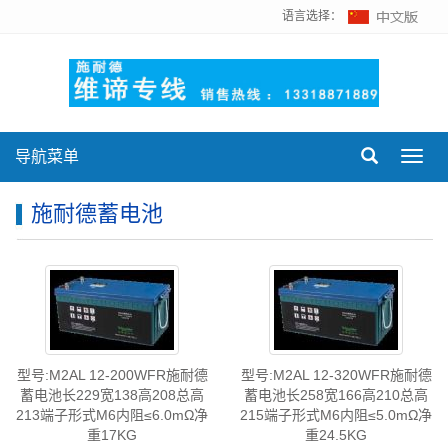
语言选择：
导航菜单
Toggl
navig
施耐德蓄电池
型号:M2AL 12-200WFR施耐德
型号:M2AL 12-320WFR施耐德
蓄电池长229宽138高208总高
蓄电池长258宽166高210总高
213端子形式M6内阻≤6.0mΩ净
215端子形式M6内阻≤5.0mΩ净
重17KG
重24.5KG