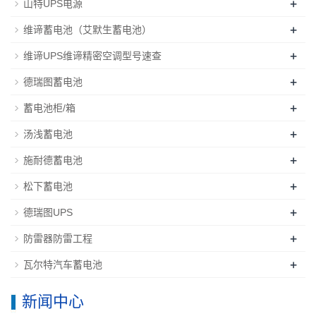
+
山特UPS电源
+
维谛蓄电池（艾默生蓄电池）
+
维谛UPS维谛精密空调型号速查
+
德瑞图蓄电池
+
蓄电池柜/箱
+
汤浅蓄电池
+
施耐德蓄电池
+
松下蓄电池
+
德瑞图UPS
+
防雷器防雷工程
+
瓦尔特汽车蓄电池
新闻中心