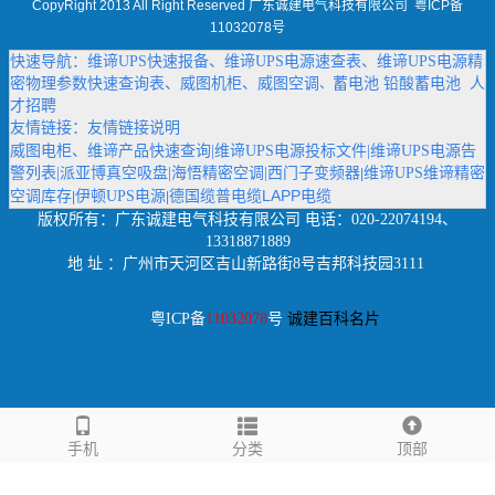
CopyRight 2013 All Right Reserved 广东诚建电气科技有限公司
粤ICP备
11032078号
快速导航：
维谛UPS快速报备
、
维谛UPS电源速查表
、
维谛UPS电源精
密物理参数快速查询表
、
威图机柜
、
威图空调
蓄电池
铅酸蓄电池
人
、
才招聘
友情链接：
友情链接说明
威图电柜
、
维谛产品快速查询
|
维谛UPS电源投标文件
|
维谛UPS电源告
警列表
|
派亚博真空吸盘
|
海悟精密空调
|
西门子变频器
维谛UPS维谛精密
|
德国缆普电缆LAPP电缆
空调库存
伊顿UPS电源
|
|
版权所有：
广东诚建电气科技有限公司
电话：020-22074194、
13318871889
地 址 ：广州市天河区吉山新路街8号吉邦科技园3111
粤ICP备
11032078
号
诚建百科名片
手机
分类
顶部