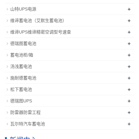
+
山特UPS电源
+
维谛蓄电池（艾默生蓄电池）
+
维谛UPS维谛精密空调型号速查
+
德瑞图蓄电池
+
蓄电池柜/箱
+
汤浅蓄电池
+
施耐德蓄电池
+
松下蓄电池
+
德瑞图UPS
+
防雷器防雷工程
+
瓦尔特汽车蓄电池