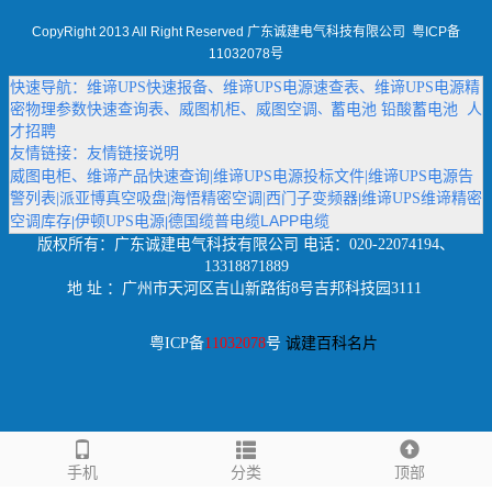
CopyRight 2013 All Right Reserved 广东诚建电气科技有限公司
粤ICP备
11032078号
快速导航：
维谛UPS快速报备
、
维谛UPS电源速查表
、
维谛UPS电源精
密物理参数快速查询表
、
威图机柜
、
威图空调
蓄电池
铅酸蓄电池
人
、
才招聘
友情链接：
友情链接说明
威图电柜
、
维谛产品快速查询
|
维谛UPS电源投标文件
|
维谛UPS电源告
警列表
|
派亚博真空吸盘
|
海悟精密空调
|
西门子变频器
维谛UPS维谛精密
|
德国缆普电缆LAPP电缆
空调库存
伊顿UPS电源
|
|
版权所有：
广东诚建电气科技有限公司
电话：020-22074194、
13318871889
地 址 ：广州市天河区吉山新路街8号吉邦科技园3111
粤ICP备
11032078
号
诚建百科名片
手机
分类
顶部