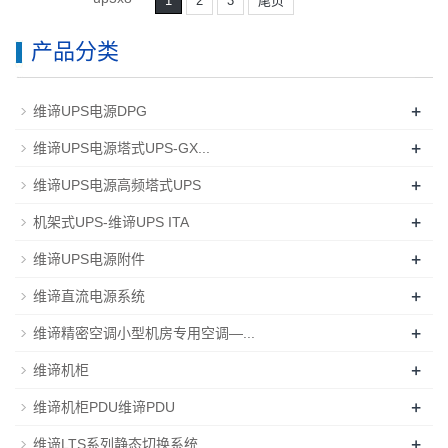
1
2
3
尾页
产品分类
+
维谛UPS电源DPG
+
维谛UPS电源塔式UPS-GX...
+
维谛UPS电源高频塔式UPS
+
机架式UPS-维谛UPS ITA
+
维谛UPS电源附件
+
维谛直流电源系统
+
维谛精密空调小型机房专用空调—...
+
维谛机柜
+
维谛机柜PDU维谛PDU
+
维谛LTS系列静态切换系统