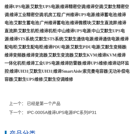
维谛UPS电源
|
艾默生UPS电源
|
维谛精密空调
|
维谛空调
|
艾默生精密空
调
|
维谛工业精密空调
|
机房工程
|
广州维谛UPS电源
|
维谛蓄电池
|
维谛
电池
|
艾默生蓄电池
|
广州维谛蓄电池
|
维谛微模块
|
艾默生直流屏
|
维谛
直流屏
|
艾默生机柜
|
维谛机柜
|
中山维谛UPS电源
|
中山艾默生UPS电
源
|
维谛STS系统
|
艾默生STS系统
|
艾默生通信电源
|
维谛通信电源
|
维谛
配电柜
|
艾默生配电柜
|
维谛PDU电源
|
艾默生PDU电源
|
艾默生变频器
|
维谛变频器
|
维谛变流器
|
艾默生变流器
|
艾默生KVM
|
维谛KVM
|
维谛
一体化机柜
|
维谛工业UPS电源
|
维谛防雷器
|
维谛UPS维修
|
维谛动环监
控
|
维谛UH31
|
艾默生UH31
|
维谛SmartAisle
|
索克曼电容器
|
无功补偿电
容器
|
艾默生UPS维修
|
艾默生空调维修
上一个： 已经是第一个产品
下一个：
IPC-0005A维谛UPS电源IPC系列IP31
产品分类