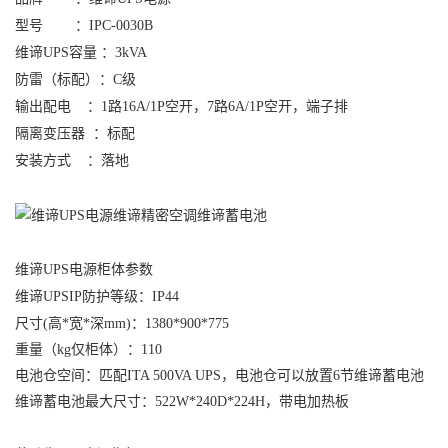
型号 ：
IPC-0030B
维谛UPS
容量 ：3kVA
防雷（标配）：C级
输出配电 ：1路16A/1P空开，7路6A/1P空开，端子排
隔离变压器 ：标配
安装方式 ：落地
维谛UPS电源
柜体参数
维谛UPS
IP防护等级
：
IP44
尺寸
(高*宽*深mm)：
1380*900*775
重量（kg仅柜体）：110
电池仓空间：
匹配ITA 500VA UPS，电池仓可以放置6节
维谛蓄电池
维谛蓄电池
最大尺寸：522W*240D*224H，带电加热板