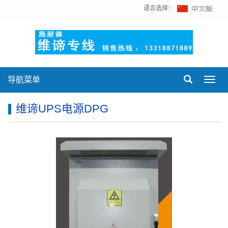
语言选择：
导航菜单
Toggl
navig
维谛UPS电源DPG