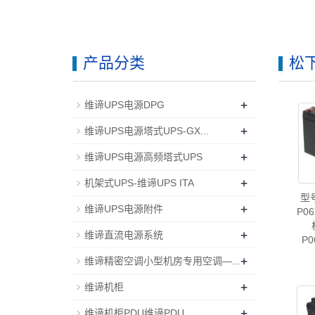
产品分类
松下
+
维谛UPS电源DPG
+
维谛UPS电源塔式UPS-GX...
+
维谛UPS电源高频塔式UPS
+
机架式UPS-维谛UPS ITA
型
+
维谛UPS电源附件
P0
+
维谛直流电源系统
P0
+
维谛精密空调小型机房专用空调—...
+
维谛机柜
+
维谛机柜PDU维谛PDU