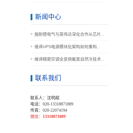
新闻中心
施耐德电气与英伟达深化合作从芯片...
维谛UPS电源模块化架构如何重构...
维谛精密空调全变频氟泵自然冷技术...
联系我们
联系人：沈明超
电话：020-13318871889
传真：020-22074194
微信：
13318871889