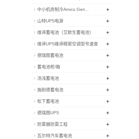
+
中小机房制冷Amico Gen...
+
山特UPS电源
+
维谛蓄电池（艾默生蓄电池）
+
维谛UPS维谛精密空调型号速查
+
德瑞图蓄电池
+
蓄电池柜/箱
+
汤浅蓄电池
+
施耐德蓄电池
+
松下蓄电池
+
德瑞图UPS
+
防雷器防雷工程
+
瓦尔特汽车蓄电池