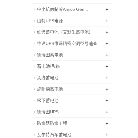
+
中小机房制冷Amico Gen...
+
山特UPS电源
+
维谛蓄电池（艾默生蓄电池）
+
维谛UPS维谛精密空调型号速查
+
德瑞图蓄电池
+
蓄电池柜/箱
+
汤浅蓄电池
+
施耐德蓄电池
+
松下蓄电池
+
德瑞图UPS
+
防雷器防雷工程
+
瓦尔特汽车蓄电池