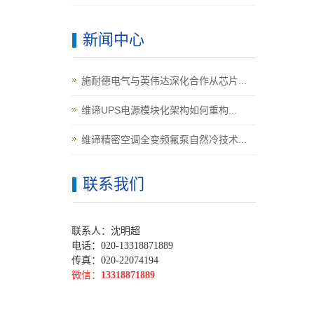
新闻中心
施耐德电气与英伟达深化合作从芯片...
维谛UPS电源模块化架构如何重构...
维谛精密空调全变频氟泵自然冷技术...
联系我们
联系人：沈明超
电话：020-13318871889
传真：020-22074194
微信：
13318871889