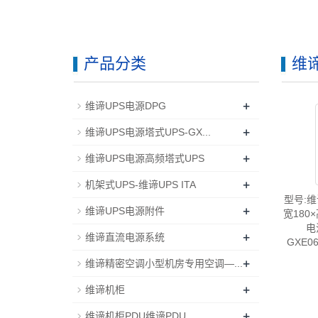
产品分类
维谛
+
维谛UPS电源DPG
+
维谛UPS电源塔式UPS-GX...
+
维谛UPS电源高频塔式UPS
+
机架式UPS-维谛UPS ITA
型号:维
+
维谛UPS电源附件
宽180×
电
+
维谛直流电源系统
GXE0
+
维谛精密空调小型机房专用空调—...
+
维谛机柜
+
维谛机柜PDU维谛PDU