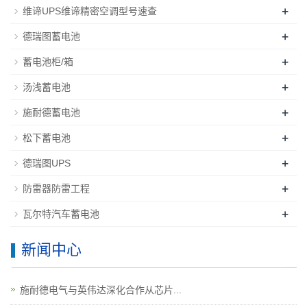
+
维谛UPS维谛精密空调型号速查
+
德瑞图蓄电池
+
蓄电池柜/箱
+
汤浅蓄电池
+
施耐德蓄电池
+
松下蓄电池
+
德瑞图UPS
+
防雷器防雷工程
+
瓦尔特汽车蓄电池
新闻中心
施耐德电气与英伟达深化合作从芯片...