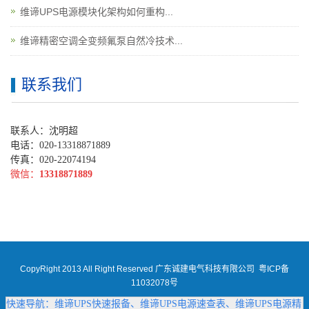
维谛UPS电源模块化架构如何重构...
维谛精密空调全变频氟泵自然冷技术...
联系我们
联系人：沈明超
电话：020-13318871889
传真：020-22074194
微信：
13318871889
CopyRight 2013 All Right Reserved 广东诚建电气科技有限公司
粤ICP备
11032078号
快速导航：
维谛UPS快速报备
、
维谛UPS电源速查表
、
维谛UPS电源精