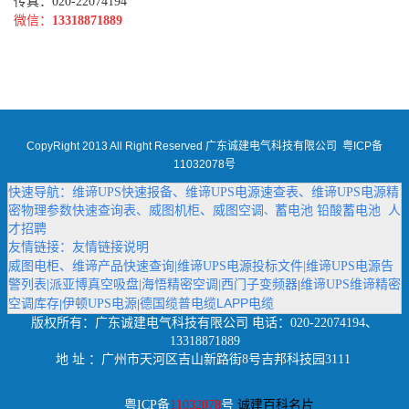
传真：020-22074194
微信：
13318871889
CopyRight 2013 All Right Reserved 广东诚建电气科技有限公司
粤ICP备
11032078号
快速导航：
维谛UPS快速报备
、
维谛UPS电源速查表
、
维谛UPS电源精
密物理参数快速查询表
、
威图机柜
、
威图空调
蓄电池
铅酸蓄电池
人
、
才招聘
友情链接：
友情链接说明
威图电柜
、
维谛产品快速查询
|
维谛UPS电源投标文件
|
维谛UPS电源告
警列表
|
派亚博真空吸盘
|
海悟精密空调
|
西门子变频器
维谛UPS维谛精密
|
德国缆普电缆LAPP电缆
空调库存
伊顿UPS电源
|
|
版权所有：
广东诚建电气科技有限公司
电话：020-22074194、
13318871889
地 址 ：广州市天河区吉山新路街8号吉邦科技园3111
粤ICP备
11032078
号
诚建百科名片