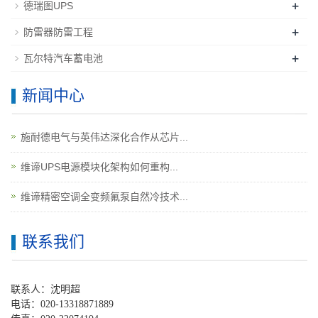
+
德瑞图UPS
+
防雷器防雷工程
+
瓦尔特汽车蓄电池
新闻中心
施耐德电气与英伟达深化合作从芯片...
维谛UPS电源模块化架构如何重构...
维谛精密空调全变频氟泵自然冷技术...
联系我们
联系人：沈明超
电话：020-13318871889