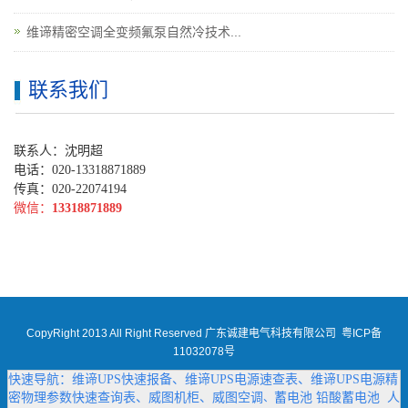
维谛精密空调全变频氟泵自然冷技术...
联系我们
联系人：沈明超
电话：020-13318871889
传真：020-22074194
微信：
13318871889
CopyRight 2013 All Right Reserved 广东诚建电气科技有限公司
粤ICP备
11032078号
快速导航：
维谛UPS快速报备
、
维谛UPS电源速查表
、
维谛UPS电源精
密物理参数快速查询表
、
威图机柜
、
威图空调
蓄电池
铅酸蓄电池
人
、